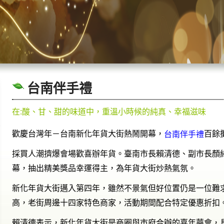
台南伴手禮
在:酸、甘、甜的味道中，重溫小時候的純真、幸福滋味
歡慶台灣年－台南新化年貨大街熱鬧開幕，
百餘
台南伴手禮
採買人潮擠爆會場歡喜辦年貨。臺南市長賴清德、副市長顏
幕，抽出精美獎品幸運得主，為年貨大街炒熱氣氛。
新化年貨大街邁入第四年，雖然不景氣但好位置仍是一位難
高，老街周邊十四家特色商家，活動期間配合特定優惠折扣
賴清德表示，新化年貨大街是商圈與市府合辦的嘉年華會，