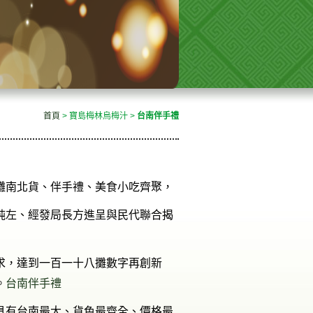
首頁
> 寶島梅林烏梅汁 >
台南伴手禮
攤南北貨、伴手禮、美食小吃齊聚，
純左、經發局長方進呈與民代聯合揭
求，達到一百一十八攤數字再創新
。
台南伴手禮
具有台南最大、貨色最齊全、價格最